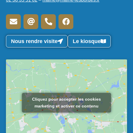
Entretien des fossés
Entretien des trottoirs
Feux en plein air
Nous rendre visite
Le kiosque
Info trafic / travaux
Cliquez pour accepter les cookies
marketing et activer ce contenu