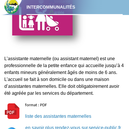
Mon espace privé
Le maquis de Lorris
Vie associative
INTERCOMMUNALITÉS
aidez les professionnels de
Accueil Périscolaire
Eglise Saint Martin
l’urgence.
Horaires et coordonnées de la mairie
Chêne Paris
Commerçants
ALSH – Accueil Loisir Sans
Collecte des ordures ménagères
Les Bordes : commune Zéro
Hébergement
Étang du Petit Moulin
Pesticide
Santé
Composter vos déchets
Activités de 0 à 17 ans
Aire de camping-car
Recensement de la population
L’assistante maternelle (ou assistant maternel) est une
professionnelle de la petite enfance qui accueille jusqu’à 4
Déjections canines
Menu de cantine
Circuits Pédestres
enfants mineurs généralement âgés de moins de 6 ans.
Assistantes maternelles
L’accueil se fait à son domicile ou dans une maison
Déchèteries
Transport scolaire
d’assistantes maternelles. Elle doit obligatoirement avoir
La gare
été agréée par les services du département.
Tri sélectif
Enseignement secondaire
La Poste
format :
PDF
Dépôts illégaux de déchets
liste des assistantes maternelles
Ma commune en image
en savoir plus rendez-vous sur.service-public.fr