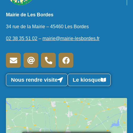
Mairie de Les Bordes
34 rue de la Mairie – 45460 Les Bordes
02 38 35 51 02
–
mairie@mairie-lesbordes.fr
Nous rendre visite
Le kiosque