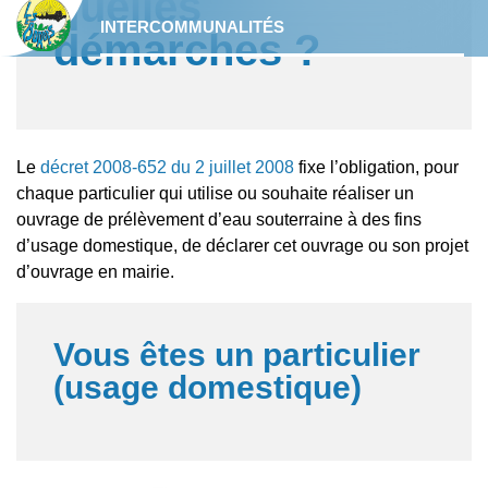
quelles
Mon espace privé
Le maquis de Lorris
Vie associative
INTERCOMMUNALITÉS
aidez les professionnels de
démarches ?
Accueil Périscolaire
Eglise Saint Martin
l’urgence.
Horaires et coordonnées de la mairie
Chêne Paris
Commerçants
ALSH – Accueil Loisir Sans
Collecte des ordures ménagères
Les Bordes : commune Zéro
Hébergement
Étang du Petit Moulin
Pesticide
Santé
Le
décret 2008-652 du 2 juillet 2008
fixe l’obligation, pour
Composter vos déchets
Activités de 0 à 17 ans
chaque particulier qui utilise ou souhaite réaliser un
Aire de camping-car
Recensement de la population
ouvrage de prélèvement d’eau souterraine à des fins
d’usage domestique, de déclarer cet ouvrage ou son projet
Déjections canines
Menu de cantine
Circuits Pédestres
d’ouvrage en mairie.
Assistantes maternelles
Déchèteries
Transport scolaire
La gare
Vous êtes un particulier
Tri sélectif
(usage domestique)
Enseignement secondaire
La Poste
Dépôts illégaux de déchets
Ma commune en image