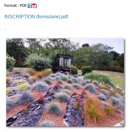
Entretien des fossés
format : PDF
:
INSCRIPTION (formulaire).pdf
Entretien des trottoirs
.
Feux en plein air
Info trafic / travaux