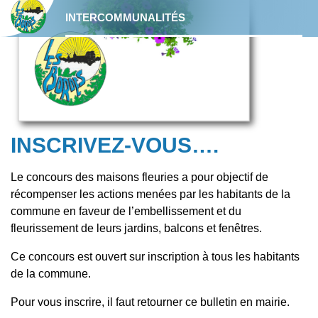
Mon espace privé
Le maquis de Lorris
Vie associative
INTERCOMMUNALITÉS
aidez les professionnels de
Accueil Périscolaire
Eglise Saint Martin
l’urgence.
Horaires et coordonnées de la mairie
Chêne Paris
Commerçants
ALSH – Accueil Loisir Sans
Collecte des ordures ménagères
Les Bordes : commune Zéro
Hébergement
Étang du Petit Moulin
Pesticide
Santé
Composter vos déchets
Activités de 0 à 17 ans
Aire de camping-car
Recensement de la population
INSCRIVEZ-VOUS….
Déjections canines
Menu de cantine
Circuits Pédestres
Le concours des maisons fleuries a pour objectif de
Assistantes maternelles
récompenser les actions menées par les habitants de la
Déchèteries
Transport scolaire
commune en faveur de l’embellissement et du
La gare
fleurissement de leurs jardins, balcons et fenêtres.
Tri sélectif
Enseignement secondaire
Ce concours est ouvert sur inscription à tous les habitants
La Poste
de la commune.
Dépôts illégaux de déchets
Ma commune en image
Pour vous inscrire, il faut retourner ce bulletin en mairie.